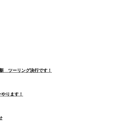
23日更新 ツーリング決行です！
ツーやります！
せ