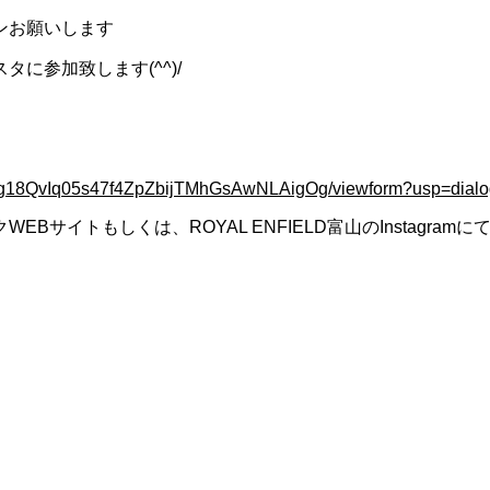
ンお願いします
に参加致します(^^)/
kfg18QvIq05s47f4ZpZbijTMhGsAwNLAigOg/viewform?usp=dialo
イトもしくは、ROYAL ENFIELD富山のInstagram