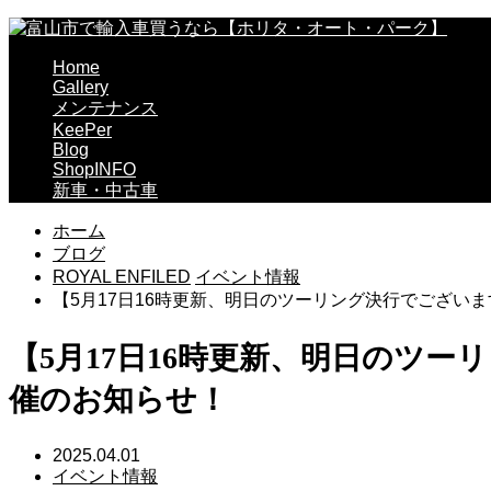
Home
Gallery
メンテナンス
KeePer
Blog
ShopINFO
新車・中古車
ホーム
ブログ
ROYAL ENFILED
イベント情報
【5月17日16時更新、明日のツーリング決行でございます！】RO
【5月17日16時更新、明日のツーリング決
催のお知らせ！
2025.04.01
イベント情報